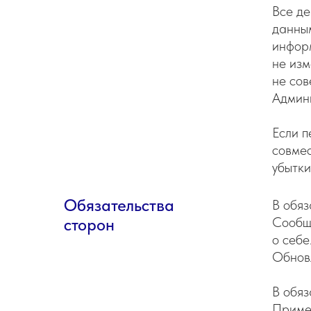
Все де
данным
информ
не изм
не сов
Админи
Если п
совмес
убытки
Обязательства
В обяз
Сообщ
сторон
о себе
Обновл
В обяз
Примен