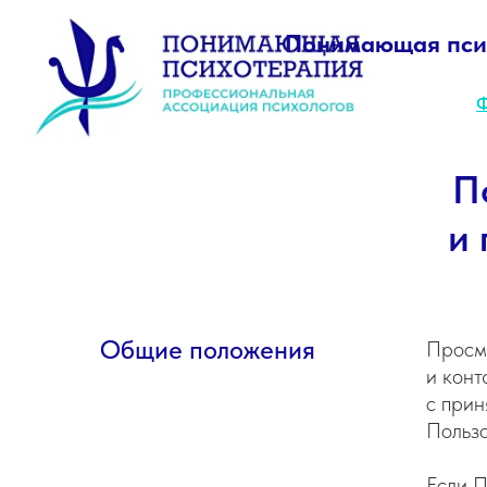
Понимающая пси
Ф. Е. 
П
и 
Общие положения
Просм
Professional association of psychologists
'Co-experiencing psychotherapy'
и конт
с при
Пользо
Если П