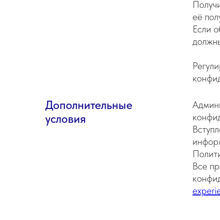
Получ
её пол
Если о
должны
Регули
конфид
Дополнительные
Админ
конфид
условия
Вступл
инфор
Полити
Все пр
конфид
experi