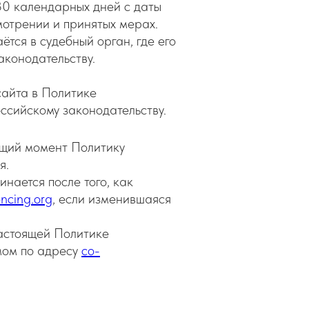
30 календарных дней с даты
мотрении и принятых мерах.
ётся в судебный орган, где его
аконодательству.
айта в Политике
ссийскому законодательству.
ущий момент Политику
я.
нается после того, как
encing.org
, если изменившаяся
настоящей Политике
мом по адресу
co-