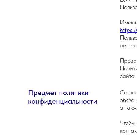
Пользо
Имеющ
https:
Пользо
не нес
Прове
Полити
сайта.
Предмет политики
Согла
обязан
конфиденциальности
а такж
Чтобы 
контак