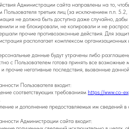
йствия Администрации сайта направлены на то, чтоб
 Пользователя третьих лиц (за исключением п.п. 5.2,
ация не должна быть доступна даже случайно, дабы т
енили и не блокировали, не копировали и не распрос
ершали прочие противозаконные действия. Для защит
страция располагает комплексом организационных и
ерсональные данные будут утрачены либо разглашен
тно с Пользователем готова принять все возможные 
 и прочие негативные последствия, вызванные данной
анности Пользователя входит:
ение соответствующих требованиям
https://www.co-ex
.
ение и дополнение предоставляемых им сведений в 
анности Администрации сайта входит:
ение полученных сведений исключительно в целях, об