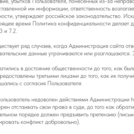
вие, убытков Пользователя, понесённых из-за непра
тавленной им информации, ответственность возлагает
ности, утверждает российское законодательство. И
оящее время Политика конфиденциальности делает для
3 и 7.2.
ествует ряд случаев, когда Администрация сайта отве
вательские данные утрачиваются или разглашаются. Э
тились в достояние общественности до того, как был
редоставлены третьими лицами до того, как их получ
шались с согласия Пользователя
ользователь недоволен действиями Администрации htt
рен отстаивать свои права в суде, до того как обрати
ельном порядке должен предъявить претензию (пись
ировать конфликт добровольно).