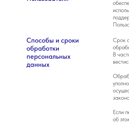
обесп
испол
подде
Пользо
Способы и сроки
Срок 
обраб
обработки
В част
персональных
вестис
данных
Обраб
уполно
осущес
законо
Если п
об это