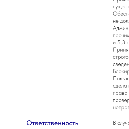
сущес
Обеспе
не дол
Админи
прочим
и 5.3 
Приня
строго
сведен
Блокир
Пользо
сделат
права 
провер
непра
Ответственность
В случ