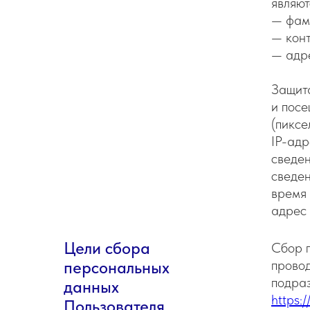
являют
— фами
— конт
— адре
Защит
и посе
(пиксе
IP-адр
сведен
сведен
время 
адрес
Цели сбора
Сбор 
провод
персональных
подраз
данных
https:
Пользователя