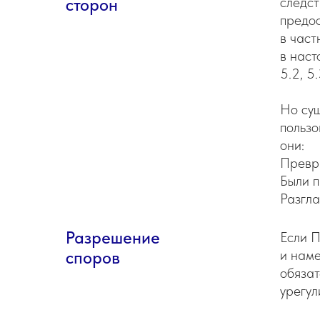
следст
сторон
предос
в част
в наст
5.2, 5.
Но сущ
пользо
они:
Превра
Были п
Разгла
Разрешение
Если П
и наме
споров
обязат
урегул