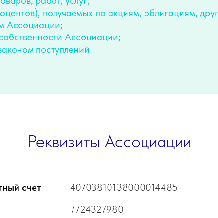
оваров, работ, услуг;
роцентов), получаемых по акциям, облигациям, др
м Ассоциации;
 собственности Ассоциации;
законом поступлений
Реквизиты Ассоциации
тный счет
40703810138000014485
7724327980