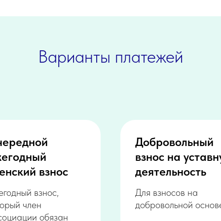
Варианты платежей
чередной
Добровольный
жегодный
взнос на устав
енский взнос
деятельность
егодный взнос,
Для взносов на
торый член
добровольной основ
социации обязан