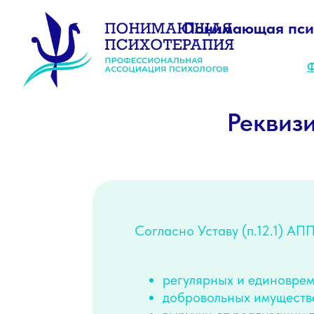
Понимающая пси
Ф. Е. 
Реквиз
Согласно Уставу (п.12.1) АП
Professional association of psychologists
'Co-experiencing psychotherapy'
регулярных и единоврем
добровольных имуществ