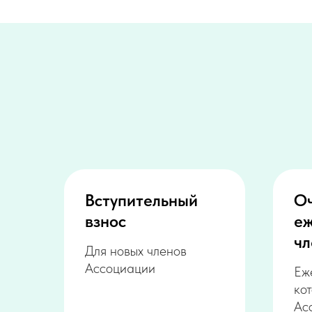
Вступительный
О
взнос
е
чл
Для новых членов
Ассоциации
Еж
ко
Ас