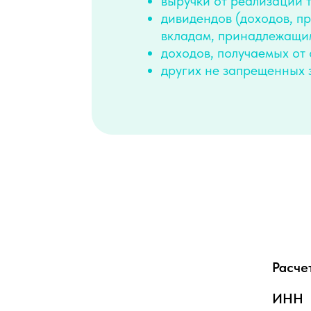
выручки от реализации т
дивидендов (доходов, п
вкладам, принадлежащи
доходов, получаемых от
других не запрещенных 
Расче
ИНН